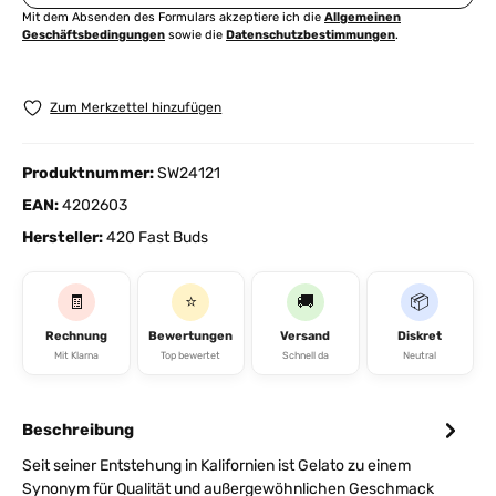
Mit dem Absenden des Formulars akzeptiere ich die
Allgemeinen
Geschäftsbedingungen
sowie die
Datenschutzbestimmungen
.
Zum Merkzettel hinzufügen
Produktnummer:
SW24121
EAN:
4202603
Hersteller:
420 Fast Buds
🧾
⭐
🚚
📦
Rechnung
Bewertungen
Versand
Diskret
Mit Klarna
Top bewertet
Schnell da
Neutral
Beschreibung
Seit seiner Entstehung in Kalifornien ist Gelato zu einem
Synonym für Qualität und außergewöhnlichen Geschmack