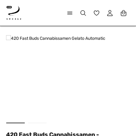
alt springen
Du hast 0 Produkte
Bildergalerie überspringen
420 Fast Buds Cannabissamen -