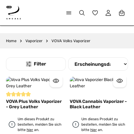
alt springen
Du hast 0 Produkte
Home
Vaporizer
VOVA Volks Vaporizer
Durchschnittliche Bewertung von 5 von 5 Sternen
VOVA Plus Volks Vaporizer
VOVA Cannabis Vaporizer -
- Grey Leather
Black Leather
Um dieses Produkt zu
Um dieses Produkt zu
bestellen, melden Sie sich
bestellen, melden Sie sich
bitte
hier
an.
bitte
hier
an.