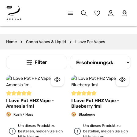
alt springen
Du hast 0 Produkte
Home
Canna Vapes & Liquid
I Love Pot Vapes
Durchschnittliche Bewertung von 5 von 5 Sternen
Durchschnittliche Bewertung von
I Love Pot HHZ Vape -
I Love Pot HHZ Vape -
Amnesia 1ml
Blueberry 1ml
Kush / Haze
Blaubeere
Um dieses Produkt zu
Um dieses Produkt zu
bestellen, melden Sie sich
bestellen, melden Sie sich
bitte
hier
an.
bitte
hier
an.