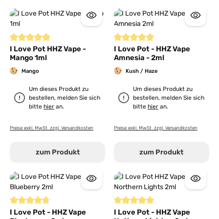
Durchschnittliche Bewertung von 5 von 5 Sternen
Durchschnittliche Bewertung von
I Love Pot HHZ Vape -
I Love Pot - HHZ Vape
Mango 1ml
Amnesia - 2ml
Mango
Kush / Haze
Um dieses Produkt zu
Um dieses Produkt zu
bestellen, melden Sie sich
bestellen, melden Sie sich
bitte
hier
an.
bitte
hier
an.
Preise exkl. MwSt. zzgl. Versandkosten
Preise exkl. MwSt. zzgl. Versandkosten
zum Produkt
zum Produkt
Durchschnittliche Bewertung von 4.7 von 5 Sternen
Durchschnittliche Bewertung von
I Love Pot - HHZ Vape
I Love Pot - HHZ Vape