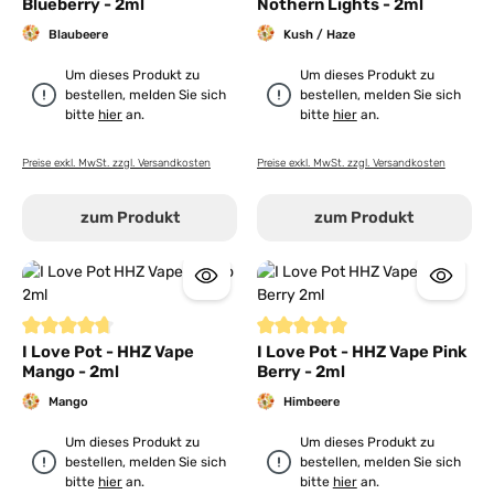
Blueberry - 2ml
Nothern Lights - 2ml
Blaubeere
Kush / Haze
Um dieses Produkt zu
Um dieses Produkt zu
bestellen, melden Sie sich
bestellen, melden Sie sich
bitte
hier
an.
bitte
hier
an.
Preise exkl. MwSt. zzgl. Versandkosten
Preise exkl. MwSt. zzgl. Versandkosten
zum Produkt
zum Produkt
Durchschnittliche Bewertung von 4.6 von 5 Sternen
Durchschnittliche Bewertung von
I Love Pot - HHZ Vape
I Love Pot - HHZ Vape Pink
Mango - 2ml
Berry - 2ml
Mango
Himbeere
Um dieses Produkt zu
Um dieses Produkt zu
bestellen, melden Sie sich
bestellen, melden Sie sich
bitte
hier
an.
bitte
hier
an.