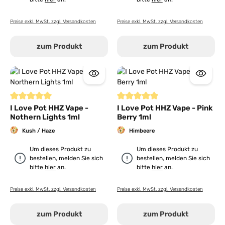
Preise exkl. MwSt. zzgl. Versandkosten
Preise exkl. MwSt. zzgl. Versandkosten
zum Produkt
zum Produkt
Durchschnittliche Bewertung von 5 von 5 Sternen
Durchschnittliche Bewertung von
I Love Pot HHZ Vape -
I Love Pot HHZ Vape - Pink
Nothern Lights 1ml
Berry 1ml
Kush / Haze
Himbeere
Um dieses Produkt zu
Um dieses Produkt zu
bestellen, melden Sie sich
bestellen, melden Sie sich
bitte
hier
an.
bitte
hier
an.
Preise exkl. MwSt. zzgl. Versandkosten
Preise exkl. MwSt. zzgl. Versandkosten
zum Produkt
zum Produkt