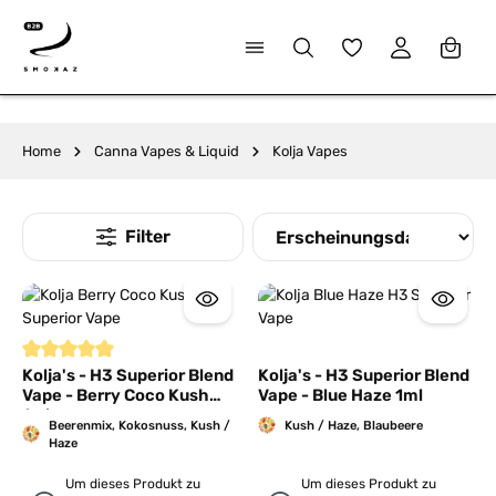
alt springen
Du hast 0 Produkte
Home
Canna Vapes & Liquid
Kolja Vapes
Durchschnittliche Bewertung von 5 von 5 Sternen
Kolja's - H3 Superior Blend
Kolja's - H3 Superior Blend
Vape - Berry Coco Kush
Vape - Blue Haze 1ml
1ml
Beerenmix, Kokosnuss, Kush /
Kush / Haze, Blaubeere
Haze
Um dieses Produkt zu
Um dieses Produkt zu