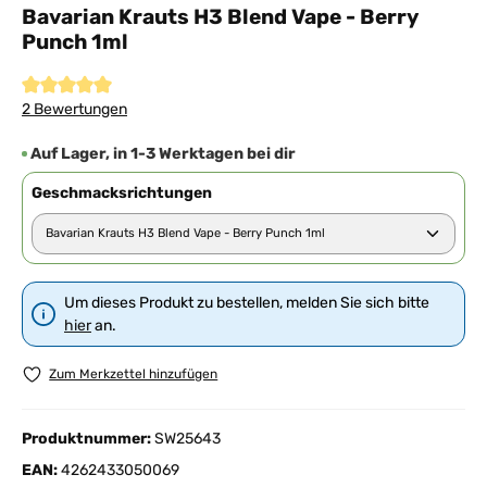
Bavarian Krauts H3 Blend Vape - Berry
Punch 1ml
Durchschnittliche Bewertung von 5 von 5 Sternen
2 Bewertungen
Auf Lager, in 1-3 Werktagen bei dir
Geschmacksrichtungen
Um dieses Produkt zu bestellen, melden Sie sich bitte
hier
an.
Zum Merkzettel hinzufügen
Produktnummer:
SW25643
EAN:
4262433050069