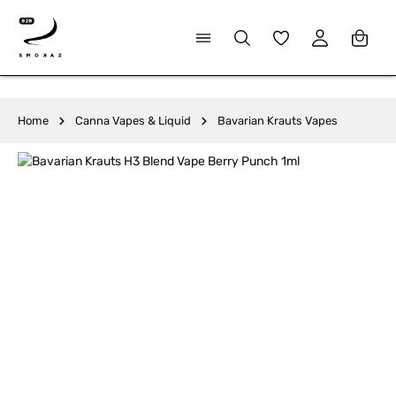
alt springen
Du hast 0 Produkte
Home
Canna Vapes & Liquid
Bavarian Krauts Vapes
Bildergalerie überspringen