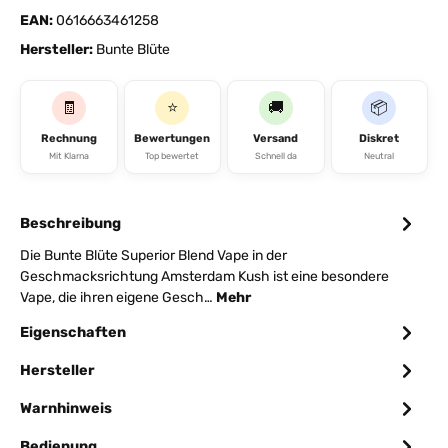
EAN:
0616663461258
Hersteller:
Bunte Blüte
🧾
⭐
🚚
📦
Rechnung
Bewertungen
Versand
Diskret
Mit Klarna
Top bewertet
Schnell da
Neutral
Beschreibung
Die Bunte Blüte Superior Blend Vape in der
Geschmacksrichtung Amsterdam Kush ist eine besondere
Vape, die ihren eigene Gesch…
Mehr
Eigenschaften
Hersteller
Warnhinweis
Bedienung