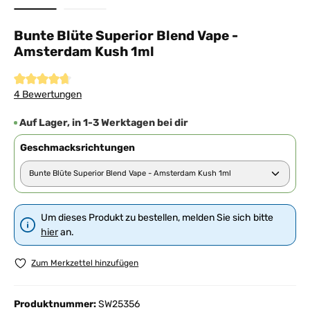
Bunte Blüte Superior Blend Vape -
Amsterdam Kush 1ml
Durchschnittliche Bewertung von 4.7 von 5 Sternen
4 Bewertungen
Auf Lager, in 1-3 Werktagen bei dir
Geschmacksrichtungen
Um dieses Produkt zu bestellen, melden Sie sich bitte
hier
an.
Zum Merkzettel hinzufügen
Produktnummer:
SW25356