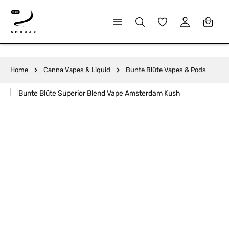
alt springen
Du hast 0 Produkte
Home
Canna Vapes & Liquid
Bunte Blüte Vapes & Pods
Bildergalerie überspringen