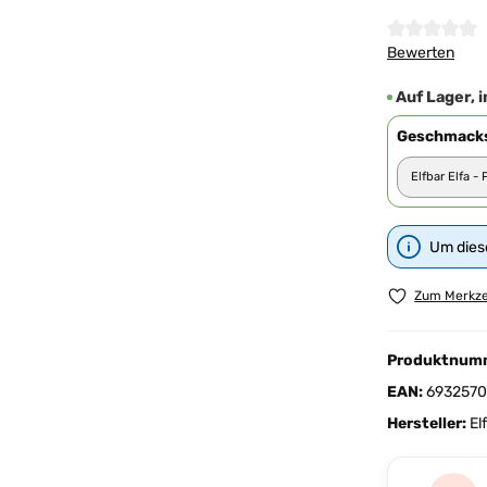
Durchschnittl
Bewerten
Auf Lager, i
Geschmacks
Um diese
Zum Merkze
Produktnum
EAN:
6932570
Hersteller:
El