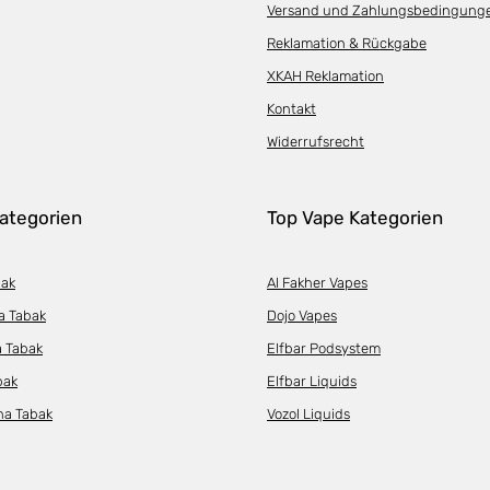
Versand und Zahlungsbedingung
Reklamation & Rückgabe
XKAH Reklamation
Kontakt
Widerrufsrecht
ategorien
Top Vape Kategorien
bak
Al Fakher Vapes
a Tabak
Dojo Vapes
a Tabak
Elfbar Podsystem
bak
Elfbar Liquids
ha Tabak
Vozol Liquids