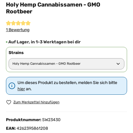
Holy Hemp Cannabissamen - GMO
Rootbeer
Durchschnittliche Bewertung von 5 von 5 Sternen
1 Bewertung
Auf Lager, in 1-3 Werktagen bei dir
Strains
Um dieses Produkt zu bestellen, melden Sie sich bitte
hier
an.
Zum Merkzettel hinzufügen
Produktnummer:
SW23430
EAN:
4262395861208