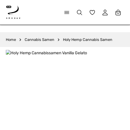
alt springen
Du hast 0 Produkte
Home
Cannabis Samen
Holy Hemp Cannabis Samen
Bildergalerie überspringen