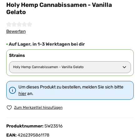
Holy Hemp Cannabissamen - Vanilla
Gelato
Durchschnittliche Bewertung von 0 von 5 Sternen
Bewerten
Auf Lager, in 1-3 Werktagen bei dir
Strains
Um dieses Produkt zu bestellen, melden Sie sich bitte
hier
an.
Zum Merkzettel hinzufügen
Produktnummer:
SW23516
EAN:
4262395861178