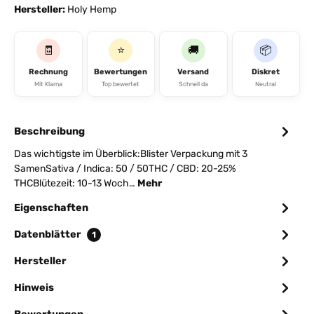
Hersteller:
Holy Hemp
🧾
⭐
🚚
📦
Rechnung
Bewertungen
Versand
Diskret
Mit Klarna
Top bewertet
Schnell da
Neutral
Beschreibung
Das wichtigste im Überblick:Blister Verpackung mit 3
SamenSativa / Indica: 50 / 50THC / CBD: 20-25%
THCBlütezeit: 10-13 Woch…
Mehr
Eigenschaften
Datenblätter
1
Hersteller
Hinweis