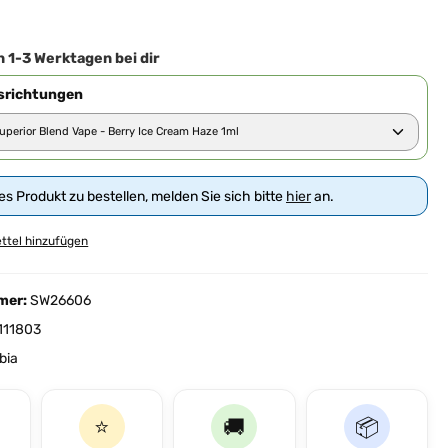
iche Bewertung von 0 von 5 Sternen
n 1-3 Werktagen bei dir
richtungen
s Produkt zu bestellen, melden Sie sich bitte
hier
an.
ttel hinzufügen
mer:
SW26606
111803
ibia
⭐
🚚
📦