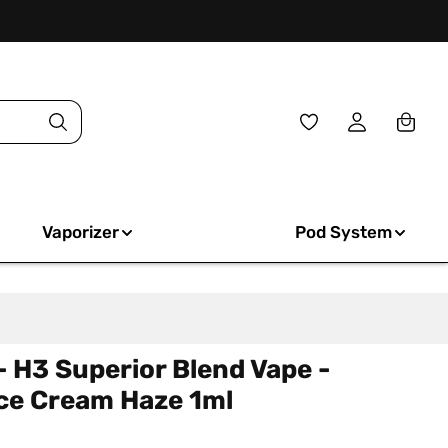
Du hast 0 Produkte
Vaporizer
Pod System
 - H3 Superior Blend Vape -
Ice Cream Haze 1ml