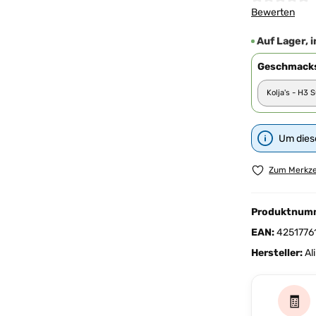
Durchschnittl
Bewerten
Auf Lager, i
Geschmacks
Um diese
Zum Merkze
Produktnum
EAN:
4251776
Hersteller:
Al
🧾