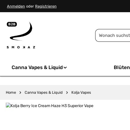
springen
Zur Hauptnavigation springen
Anmelden
oder
Registrieren
Canna Vapes & Liquid
Blüten
Home
Canna Vapes & Liquid
Kolja Vapes
Bildergalerie überspringen