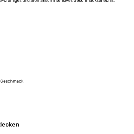
süß-cremiges und aromatisch intensives Geschmackserlebnis.
en Geschmack.
tdecken