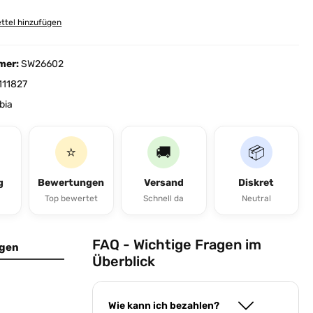
ttel hinzufügen
mer:
SW26602
111827
ibia
⭐
🚚
📦
g
Bewertungen
Versand
Diskret
Top bewertet
Schnell da
Neutral
FAQ - Wichtige Fragen im
gen
Überblick
Wie kann ich bezahlen?