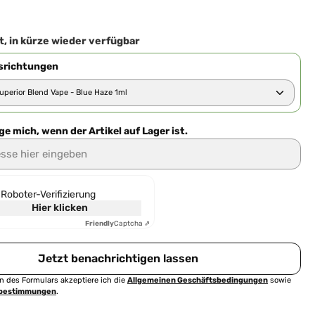
iche Bewertung von 0 von 5 Sternen
, in kürze wieder verfügbar
richtungen
e mich, wenn der Artikel auf Lager ist.
 hier eingeben
-Roboter-Verifizierung
Hier klicken
Friendly
Captcha ⇗
Jetzt benachrichtigen lassen
 des Formulars akzeptiere ich die
Allgemeinen Geschäftsbedingungen
sowie
zbestimmungen
.