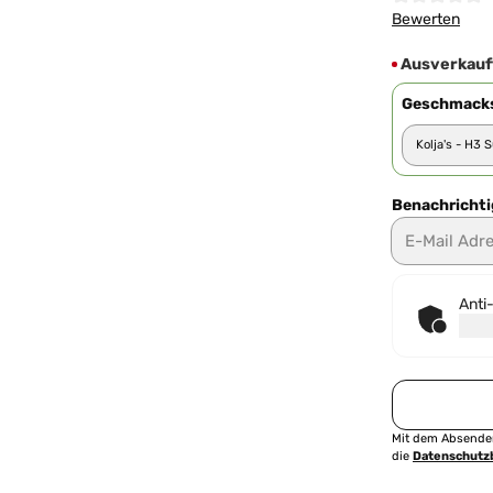
Durchschnittl
Bewerten
Ausverkauft
Geschmacks
Benachrichtig
E-Mail Adresse
Anti
Mit dem Absenden
die
Datenschut