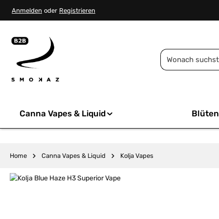
springen
Zur Hauptnavigation springen
Anmelden
oder
Registrieren
Canna Vapes & Liquid
Blüten
Home
Canna Vapes & Liquid
Kolja Vapes
Bildergalerie überspringen