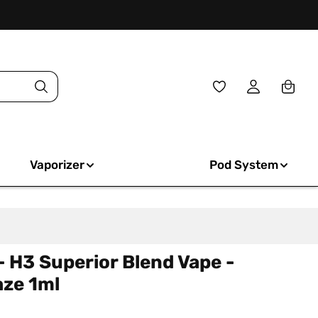
Du hast 0 Produkte
Vaporizer
Pod System
 - H3 Superior Blend Vape -
aze 1ml