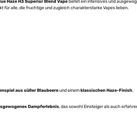
Blue Haze H3 Superior Blend Vape
bietet ein intensives und ausgewo
 für alle, die fruchtige und zugleich charakterstarke Vapes lieben.
spiel aus süßer Blaubeere
und einem
klassischen Haze-Finish
.
 ausgewogenes Dampferlebnis
, das sowohl Einsteiger als auch erfahr