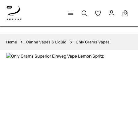
alt springen
Du hast 0 Produkte
Home
Canna Vapes & Liquid
Only Grams Vapes
Bildergalerie überspringen