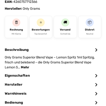
EAN:
4260757712366
Hersteller:
Only Grams
🧾
⭐
🚚
📦
Rechnung
Bewertungen
Versand
Diskret
Mit Klarna
Top bewertet
Schnell da
Neutral
Beschreibung
Only Grams Superior Blend Vape – Lemon Spritz 1ml Spritzig,
frisch und belebend – die Only Grams Superior Blend Vape
Lemon S…
Mehr
Eigenschaften
Hersteller
Warnhinweis
Bedienung