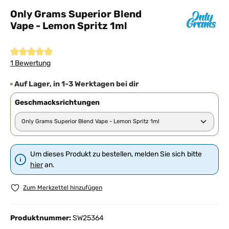
Only Grams Superior Blend
Vape - Lemon Spritz 1ml
Durchschnittliche Bewertung von 5 von 5 Sternen
1 Bewertung
Auf Lager, in 1-3 Werktagen bei dir
Geschmacksrichtungen
Um dieses Produkt zu bestellen, melden Sie sich bitte
hier
an.
Zum Merkzettel hinzufügen
Produktnummer:
SW25364