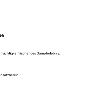
pe
n fruchtig-erfrischendes Dampferlebnis.
insatzbereit.