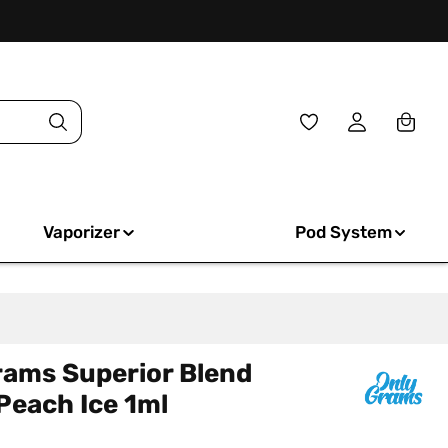
Du hast 0 Produkte
Vaporizer
Pod System
rams Superior Blend
Peach Ice 1ml