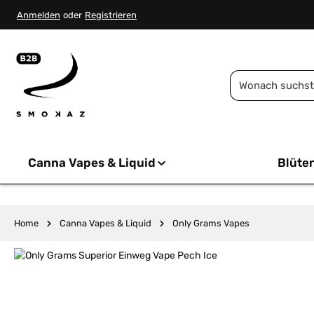
springen
Zur Hauptnavigation springen
Anmelden
oder
Registrieren
Canna Vapes & Liquid
Blüte
Home
Canna Vapes & Liquid
Only Grams Vapes
Bildergalerie überspringen