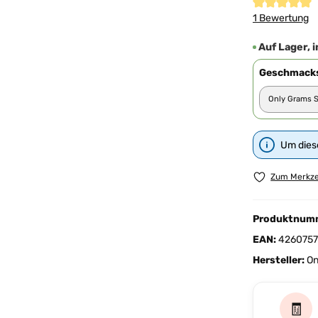
Durchschnittl
1 Bewertung
Auf Lager, i
Geschmacks
Um diese
Zum Merkze
Produktnum
EAN:
4260757
Hersteller:
On
🧾