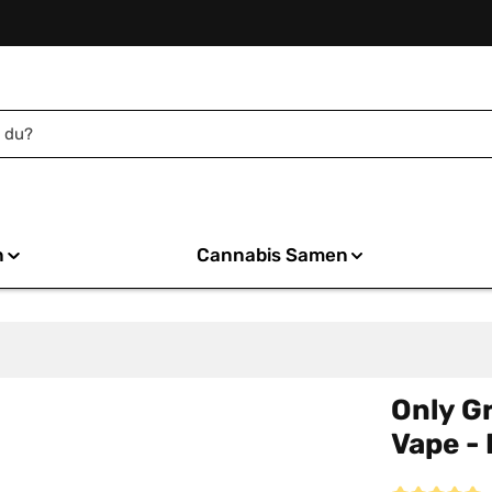
n
Cannabis Samen
Only G
Vape - 