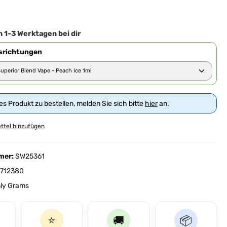
iche Bewertung von 5 von 5 Sternen
n 1-3 Werktagen bei dir
richtungen
s Produkt zu bestellen, melden Sie sich bitte
hier
an.
ttel hinzufügen
mer:
SW25361
712380
ly Grams
⭐
🚚
📦