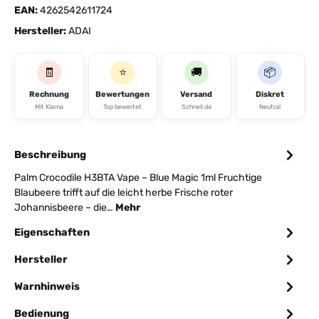
EAN:
4262542611724
Hersteller:
ADAI
🧾
⭐
🚚
📦
Rechnung
Bewertungen
Versand
Diskret
Mit Klarna
Top bewertet
Schnell da
Neutral
Beschreibung
Palm Crocodile H3BTA Vape – Blue Magic 1ml Fruchtige
Blaubeere trifft auf die leicht herbe Frische roter
Johannisbeere – die…
Mehr
Eigenschaften
Hersteller
Warnhinweis
Bedienung