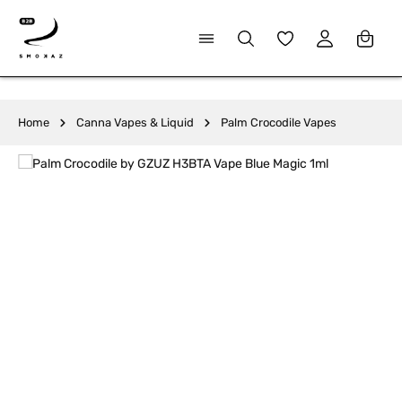
alt springen
Du hast 0 Produkte
Home
Canna Vapes & Liquid
Palm Crocodile Vapes
Bildergalerie überspringen