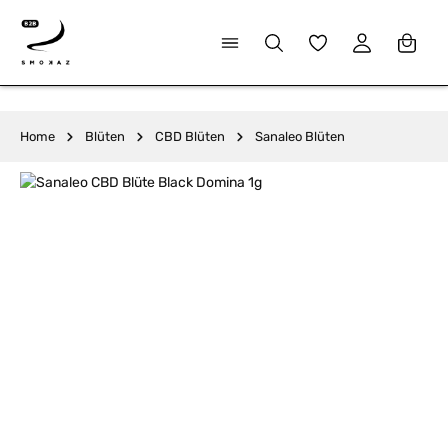
alt springen
Du hast 0 Produkte
Home
Blüten
CBD Blüten
Sanaleo Blüten
Bildergalerie überspringen