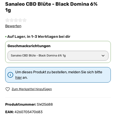
Sanaleo CBD Blüte - Black Domina 6%
1g
Durchschnittliche Bewertung von 0 von 5 Sternen
Bewerten
Auf Lager, in 1-3 Werktagen bei dir
Geschmacksrichtungen
Um dieses Produkt zu bestellen, melden Sie sich bitte
hier
an.
Zum Merkzettel hinzufügen
Produktnummer:
SW25688
EAN:
4260705470683