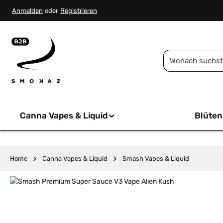
springen
Zur Hauptnavigation springen
Anmelden
oder
Registrieren
Canna Vapes & Liquid
Blüten
Home
Canna Vapes & Liquid
Smash Vapes & Liquid
Bildergalerie überspringen