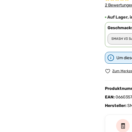
Durchschnittl
2 Bewertunge
Auf Lager, i
Geschmacks
Um diese
Zum Merkze
Produktnum
EAN:
066035
Hersteller:
S
🧾