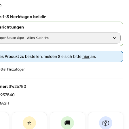
iche Bewertung von 5 von 5 Sternen
n
n 1-3 Werktagen bei dir
richtungen
s Produkt zu bestellen, melden Sie sich bitte
hier
an.
ttel hinzufügen
mer:
SW26780
7937840
MASH
⭐
🚚
📦