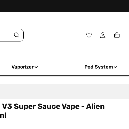
Du hast 0 Produkte
Vaporizer
Pod System
V3 Super Sauce Vape - Alien
ml