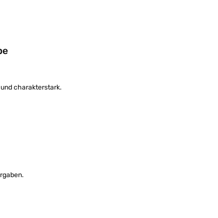
pe
 und charakterstark.
orgaben.