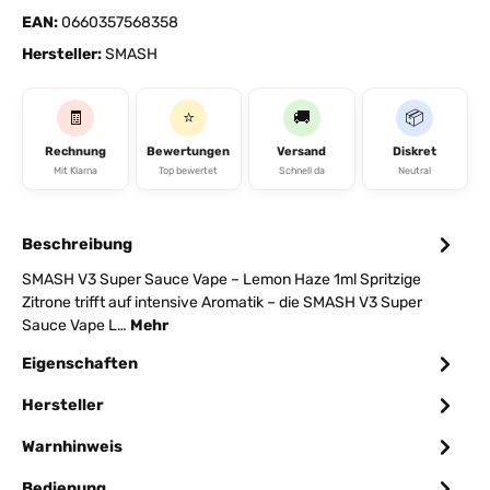
EAN:
0660357568358
Hersteller:
SMASH
🧾
⭐
🚚
📦
Rechnung
Bewertungen
Versand
Diskret
Mit Klarna
Top bewertet
Schnell da
Neutral
Beschreibung
SMASH V3 Super Sauce Vape – Lemon Haze 1ml Spritzige
Zitrone trifft auf intensive Aromatik – die SMASH V3 Super
Sauce Vape L…
Mehr
Eigenschaften
Hersteller
Warnhinweis
Bedienung