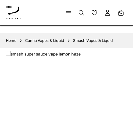
alt springen
Du hast 0 Produkte
Home
Canna Vapes & Liquid
Smash Vapes & Liquid
Bildergalerie überspringen