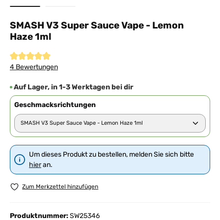
SMASH V3 Super Sauce Vape - Lemon
Haze 1ml
Durchschnittliche Bewertung von 5 von 5 Sternen
4 Bewertungen
Auf Lager, in 1-3 Werktagen bei dir
Geschmacksrichtungen
Um dieses Produkt zu bestellen, melden Sie sich bitte
hier
an.
Zum Merkzettel hinzufügen
Produktnummer:
SW25346