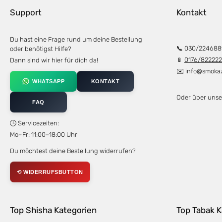
Support
Kontakt
Du hast eine Frage rund um deine Bestellung
📞 030/224688
oder benötigst Hilfe?
📱
0176/82222
Dann sind wir hier für dich da!
✉️
info@smoka
WHATSAPP
KONTAKT
Oder über uns
FAQ
🕒 Servicezeiten:
Mo–Fr: 11:00–18:00 Uhr
Du möchtest deine Bestellung widerrufen?
⟲ WIDERRUFSBUTTON
Top Shisha Kategorien
Top Tabak K