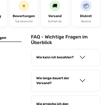
⭐
🚚
📦
g
Bewertungen
Versand
Diskret
Top bewertet
Schnell da
Neutral
FAQ - Wichtige Fragen im
gen
Überblick
Wie kann ich bezahlen?
Wie lange dauert der
Versand?
Wie erreiche ich den