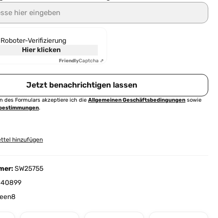
 hier eingeben
-Roboter-Verifizierung
Hier klicken
Friendly
Captcha ⇗
Jetzt benachrichtigen lassen
 des Formulars akzeptiere ich die
Allgemeinen Geschäftsbedingungen
sowie
zbestimmungen
.
ttel hinzufügen
mer:
SW25755
840899
een8