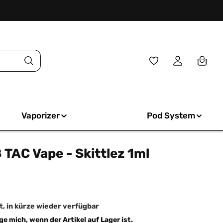
Du hast 0 Produkte
Vaporizer
Pod System
TAC Vape - Skittlez 1ml
iche Bewertung von 0 von 5 Sternen
, in kürze wieder verfügbar
e mich, wenn der Artikel auf Lager ist.