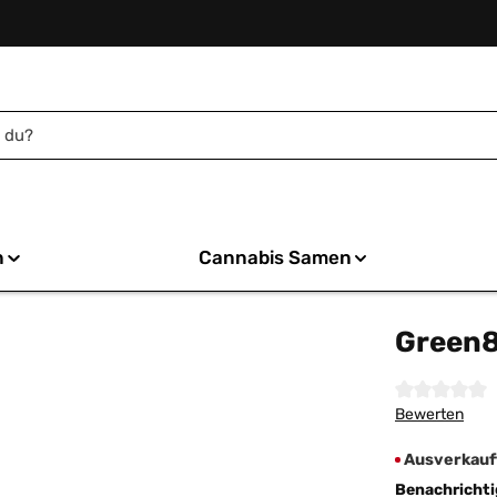
n
Cannabis Samen
Green8 
Durchschnittl
Bewerten
Ausverkauft
Benachrichtig