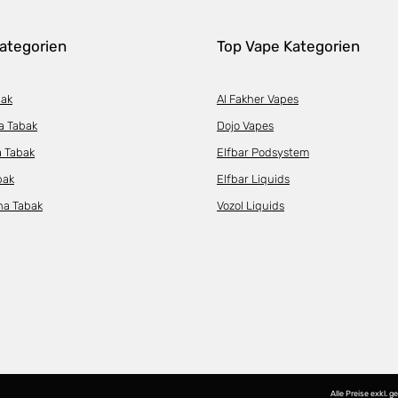
ategorien
Top Vape Kategorien
bak
Al Fakher Vapes
a Tabak
Dojo Vapes
a Tabak
Elfbar Podsystem
bak
Elfbar Liquids
ha Tabak
Vozol Liquids
Alle Preise exkl. 