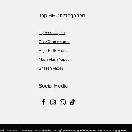
Top HHC Kategorien
Hymode Vapes
Only Grams Vapes
High Puffs Vapes
Mesh Flash Vapes
Sheesh Vapes
Social Media
gesetzl. Mehrwertsteuer zzgl.
Versandkosten
und ggf. Nachnahmegebühren, wenn nicht anders angegeben.