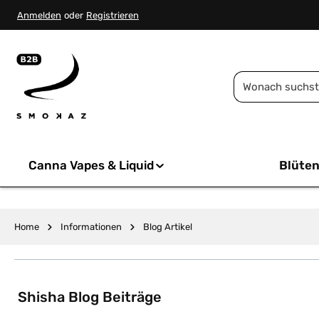
springen
Zur Hauptnavigation springen
Anmelden
oder
Registrieren
Canna Vapes & Liquid
Blüte
Home
Informationen
Blog Artikel
Shisha Blog Beiträge