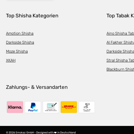
Top Shisha Kategorien
Top Tabak K
Amotion Shisha
Aino Shisha Ta
Darkside Shisha
Al Fakher Shish
Moze Shisha
Darkside Shish
XKAH
Stral Shisha Ta
Blackburn Shis
Zahlungs- & Versandarten
© 2026 Smokaz GmbH - Designed with ❤️ in Deutschland