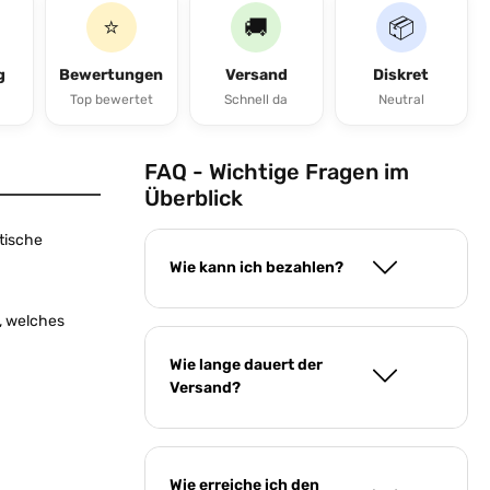
⭐
🚚
📦
g
Bewertungen
Versand
Diskret
Top bewertet
Schnell da
Neutral
FAQ - Wichtige Fragen im
Überblick
ntische
Wie kann ich bezahlen?
, welches
Wie lange dauert der
Versand?
Wie erreiche ich den