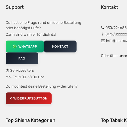
Support
Kontakt
Du hast eine Frage rund um deine Bestellung
📞 030/224688
oder benötigst Hilfe?
📱
0176/82222
Dann sind wir hier für dich da!
✉️
info@smoka
WHATSAPP
KONTAKT
Oder über uns
FAQ
🕒 Servicezeiten:
Mo–Fr: 11:00–18:00 Uhr
Du möchtest deine Bestellung widerrufen?
⟲ WIDERRUFSBUTTON
Top Shisha Kategorien
Top Tabak K