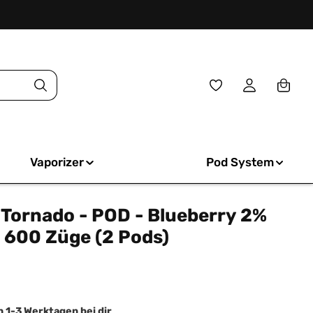
Du hast 0 Produkte
Vaporizer
Pod System
Tornado - POD - Blueberry 2%
n 600 Züge (2 Pods)
iche Bewertung von 0 von 5 Sternen
n 1-3 Werktagen bei dir