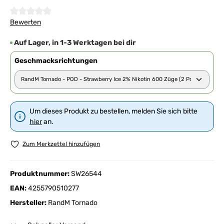
Durchschnittliche Bewertung von 0 von 5 Sternen
Bewerten
Auf Lager, in 1-3 Werktagen bei dir
Geschmacksrichtungen
Um dieses Produkt zu bestellen, melden Sie sich bitte
hier
an.
Zum Merkzettel hinzufügen
Produktnummer:
SW26544
EAN:
4255790510277
Hersteller:
RandM Tornado