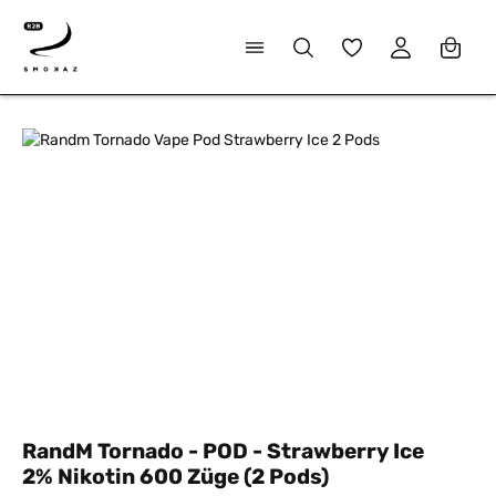
alt springen
Du hast 0 Produkte
Bildergalerie überspringen
RandM Tornado - POD - Strawberry Ice
2% Nikotin 600 Züge (2 Pods)