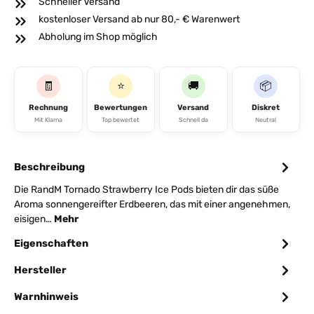
Schneller Versand
kostenloser Versand ab nur 80,- € Warenwert
Abholung im Shop möglich
🧾
⭐
🚚
📦
Rechnung
Bewertungen
Versand
Diskret
Mit Klarna
Top bewertet
Schnell da
Neutral
Beschreibung
Die RandM Tornado Strawberry Ice Pods bieten dir das süße
Aroma sonnengereifter Erdbeeren, das mit einer angenehmen,
eisigen…
Mehr
Eigenschaften
Hersteller
Warnhinweis